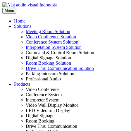
Skip
to
Menu
content
Home
Solutions
Meeting Room Solution
Video Conference Solution
Conference System Solution
Interpretation System Solution
Command & Control Room Solution
Digital Signage Solution
Room Booking Solution
Drive Thru Communication Solution
Parking Intercom Solution
Professional Audio
Products
Video Conference
Conference System
Interpreter System
Video Wall Display Monitor
LED Videotron Display
Digital Signage
Room Booking
Drive Thru Communication