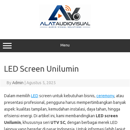
Skip
to
content
Menu
LED Screen Unilumin
By
Admin
|
Agustus 5, 2025
Dalam memilih
LED
screen untuk kebutuhan bisnis,
ceremony
, atau
presentasi profesional, pengguna harus mempertimbangkan banyak
aspek: kualitas tampilan, kemudahan instalasi, daya tahan, hingga
efisiensi energi. Di artikel ini, kami membandingkan
LED screen
Unilumin
, khususnya seri
UTV SC
, dengan berbagai merek LED
lainnya yang beredar di pasar Indonesia. Untuk informasi lebih lanjut