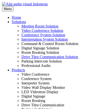
Skip
to
Menu
content
Home
Solutions
Meeting Room Solution
Video Conference Solution
Conference System Solution
Interpretation System Solution
Command & Control Room Solution
Digital Signage Solution
Room Booking Solution
Drive Thru Communication Solution
Parking Intercom Solution
Professional Audio
Products
Video Conference
Conference System
Interpreter System
Video Wall Display Monitor
LED Videotron Display
Digital Signage
Room Booking
Drive Thru Communication