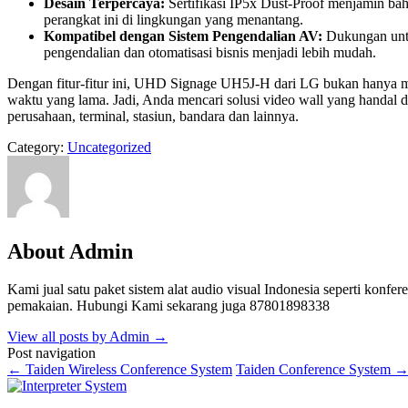
Desain Terpercaya:
Sertifikasi IP5x Dust-Proof menjamin b
perangkat ini di lingkungan yang menantang.
Kompatibel dengan Sistem Pengendalian AV:
Dukungan untuk
pengendalian dan otomatisasi bisnis menjadi lebih mudah.
Dengan fitur-fitur ini, UHD Signage UH5J-H dari LG bukan hanya 
waktu yang lama. Jadi, Anda mencari solusi video wall yang handal d
perusahaan, terminal, stasiun, bandara dan lainnya.
Category:
Uncategorized
About Admin
Kami jual satu paket sistem alat audio visual Indonesia seperti konferen
pemakaian. Hubungi Kami sekarang juga 87801898338
View all posts by Admin
→
Post navigation
←
Taiden Wireless Conference System
Taiden Conference System