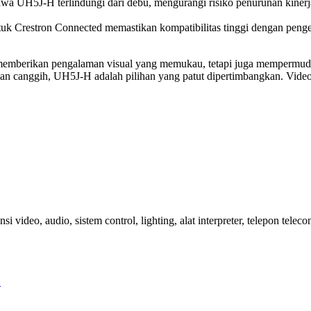
ahwa UH5J-H terlindungi dari debu, mengurangi risiko penurunan kine
 Crestron Connected memastikan kompatibilitas tinggi dengan pengend
memberikan pengalaman visual yang memukau, tetapi juga mempermuda
an canggih, UH5J-H adalah pilihan yang patut dipertimbangkan. Video w
si video, audio, sistem control, lighting, alat interpreter, telepon tele
→