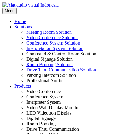
Skip
to
Menu
content
Home
Solutions
Meeting Room Solution
Video Conference Solution
Conference System Solution
Interpretation System Solution
Command & Control Room Solution
Digital Signage Solution
Room Booking Solution
Drive Thru Communication Solution
Parking Intercom Solution
Professional Audio
Products
Video Conference
Conference System
Interpreter System
Video Wall Display Monitor
LED Videotron Display
Digital Signage
Room Booking
Drive Thru Communication