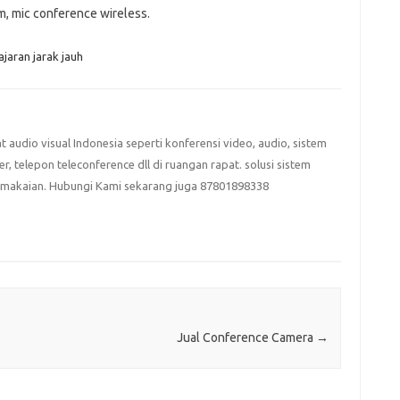
m, mic conference wireless.
jaran jarak jauh
at audio visual Indonesia seperti konferensi video, audio, sistem
eter, telepon teleconference dll di ruangan rapat. solusi sistem
emakaian. Hubungi Kami sekarang juga 87801898338
Jual Conference Camera
→