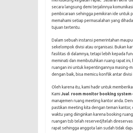
mendukung kegiatan rapat. Sasaran akhir d
secara langsung demi terjalinnya komunikasi
pembicaraan sehingga pemikiran ide untuk 
memahami setiap permasalahan yang dihadap
tujuan tertentu.
Dalam sebuah instansi pemerintahan maupun s
sekelompok divisi atau organisasi. Bukan k
fasilitas di dalamnya, tetapi lebih kepada fu
meminati dan membutuhkan ruang rapat ini, 
ruangan ini untuk kepentingannya masing-mas
dengan baik, bisa memicu konflik antar divisi
Oleh karena itu, kami hadir untuk memberika
Kami
Jual room monitor booking system
manajemen ruang meeting kantor anda. Dengan
pastikan meeting kita dengan teman kantor,
waktu yang diinginkan karena booking ruan
ruangan tsb telah reserved/telah direservas
rapat sehingga anggota lain sudah tidak dap