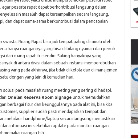
iadakannya rapat yaitu untuk mempertemukan peserta rapat
, agar peserta rapat dapat berkontribusi langsung dalam
penyelesain masalah dapat tersampaikan secara langsung,
i, dan dapat sama-sama berkontribusi dalam pencapaian
wasta, Ruang Rapat bisa jadi tempat paling di minati oleh
arena hanya ruangannya yang bisa di bilang nyaman dan penuh
ngsi dari ruang rapat itu sendiri. Saking banyaknya yang
banyak di antara divisi dalam sebuah instansi memperebutkan
ing yang pada akhirnya, jika tidak di kelola dan di manajemen
 satu dengan yang lain di kemudian hari.
n solusi pada masalah ruang meeting yang sering di hadapi.
dari
Onelan
Reserva Room Signage
untuk memudahkan
 berbagai fitur dan keunggulannya pada alat ini, bisa kita
 customer, supplier sudah pasti mendapatkan tempat dan
gan melalaui handphone/laptop secara langsung memastikan
i dan informasi ini seketikan update pada monitor ruangan
at memakai ruangan tsb.