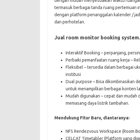
dengan mudah menyesuaikan waktu ruangan y
termasuk berbagai tanda ruang pertemuan int
dengan platform penanggalan kalender / jad
dan perhotelan.
Jual room monitor booking system.
Interaktif Booking – perpanjang, per
Perbaiki pemanfaatan ruang kerja – Rel
Fleksibel – tersedia dalam berbagai u
institusi
Dual purpose – Bisa dikombinasikan 
untuk menampilkan berbagai konten la
Mudah digunakan – cepat dan mudah di
memasang daya listrik tambahan.
Mendukung Fitur Baru, diantaranya:
NFS Rendezvous Workspace (Room Boo
CELCAT Timetabler (Platform yang digu