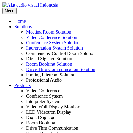
Skip
to
Menu
content
Home
Solutions
Meeting Room Solution
Video Conference Solution
Conference System Solution
Interpretation System Solution
Command & Control Room Solution
Digital Signage Solution
Room Booking Solution
Drive Thru Communication Solution
Parking Intercom Solution
Professional Audio
Products
Video Conference
Conference System
Interpreter System
Video Wall Display Monitor
LED Videotron Display
Digital Signage
Room Booking
Drive Thru Communication