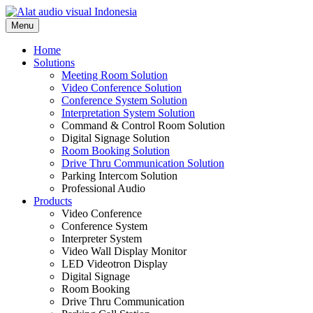
Skip
to
Menu
content
Home
Solutions
Meeting Room Solution
Video Conference Solution
Conference System Solution
Interpretation System Solution
Command & Control Room Solution
Digital Signage Solution
Room Booking Solution
Drive Thru Communication Solution
Parking Intercom Solution
Professional Audio
Products
Video Conference
Conference System
Interpreter System
Video Wall Display Monitor
LED Videotron Display
Digital Signage
Room Booking
Drive Thru Communication