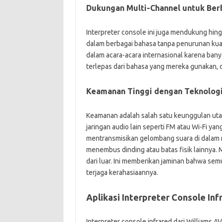
Dukungan Multi-Channel untuk Ber
Interpreter console ini juga mendukung hi
dalam berbagai bahasa tanpa penurunan kual
dalam acara-acara internasional karena ban
terlepas dari bahasa yang mereka gunakan, 
Keamanan Tinggi dengan Teknologi
Keamanan adalah salah satu keunggulan utam
jaringan audio lain seperti FM atau Wi-Fi yan
mentransmisikan gelombang suara di dalam r
menembus dinding atau batas fisik lainnya
dari luar. Ini memberikan jaminan bahwa sem
terjaga kerahasiaannya.
Aplikasi Interpreter Console Inf
Interpreter console infrared dari Williams AV