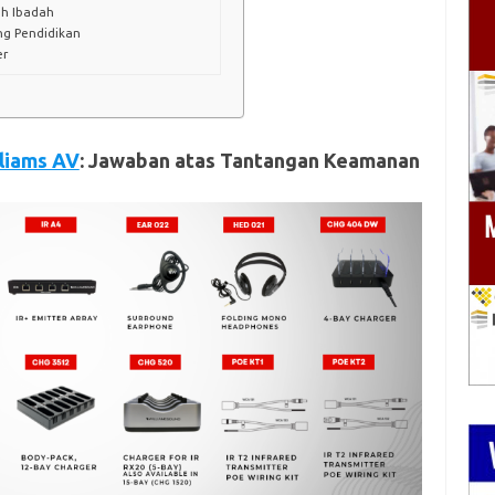
ah Ibadah
ng Pendidikan
er
liams AV
: Jawaban atas Tantangan Keamanan