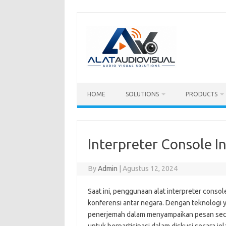
Skip
to
content
HOME
SOLUTIONS
PRODUCTS
Interpreter Console I
By
Admin
|
Agustus 12, 2024
Saat ini, penggunaan alat interpreter cons
konferensi antar negara. Dengan teknologi 
penerjemah dalam menyampaikan pesan secar