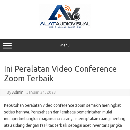
Skip
to
content
Menu
Ini Peralatan Video Conference
Zoom Terbaik
By
Admin
|
Januari 31, 2023
Kebutuhan peralatan video conference zoom semakin meningkat
setiap harinya. Perusahaan dan lembaga pemerintahan mulai
mempertimbangkan bagaimana caranya menciptakan ruang meeting
atau sidang dengan fasilitas terbaik sebagai aset inventaris jangka