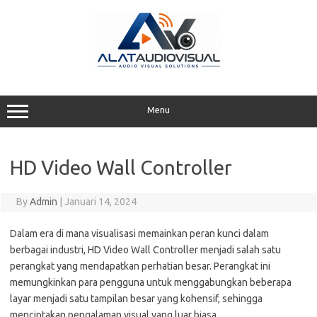
Skip
to
content
Menu
HD Video Wall Controller
By
Admin
|
Januari 14, 2024
Dalam era di mana visualisasi memainkan peran kunci dalam
berbagai industri, HD Video Wall Controller menjadi salah satu
perangkat yang mendapatkan perhatian besar. Perangkat ini
memungkinkan para pengguna untuk menggabungkan beberapa
layar menjadi satu tampilan besar yang kohensif, sehingga
menciptakan pengalaman visual yang luar biasa.