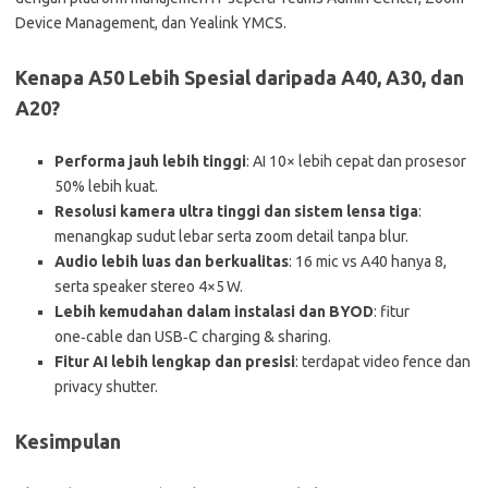
Device Management, dan Yealink YMCS.
Kenapa A50 Lebih Spesial daripada A40, A30, dan
A20?
Performa jauh lebih tinggi
: AI 10× lebih cepat dan prosesor
50% lebih kuat.
Resolusi kamera ultra tinggi dan sistem lensa tiga
:
menangkap sudut lebar serta zoom detail tanpa blur.
Audio lebih luas dan berkualitas
: 16 mic vs A40 hanya 8,
serta speaker stereo 4×5 W.
Lebih kemudahan dalam instalasi dan BYOD
: fitur
one‑cable dan USB‑C charging & sharing.
Fitur AI lebih lengkap dan presisi
: terdapat video fence dan
privacy shutter.
Kesimpulan