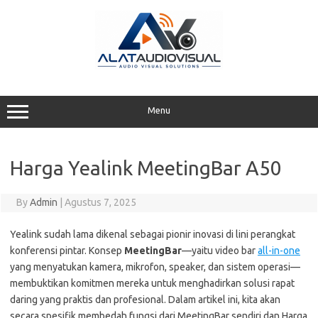
Skip
to
content
Menu
Harga Yealink MeetingBar A50
By
Admin
|
Agustus 7, 2025
Yealink sudah lama dikenal sebagai pionir inovasi di lini perangkat
konferensi pintar. Konsep
MeetingBar
—yaitu video bar
all-in-one
yang menyatukan kamera, mikrofon, speaker, dan sistem operasi—
membuktikan komitmen mereka untuk menghadirkan solusi rapat
daring yang praktis dan profesional. Dalam artikel ini, kita akan
secara spesifik membedah fungsi dari MeetingBar sendiri dan Harga