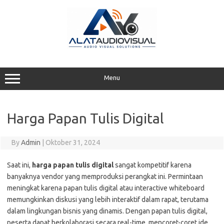
Skip
to
content
Menu
Harga Papan Tulis Digital
By
Admin
|
Oktober 31, 2024
Saat ini,
harga papan tulis digital
sangat kompetitif karena
banyaknya vendor yang memproduksi perangkat ini. Permintaan
meningkat karena papan tulis digital atau interactive whiteboard
memungkinkan diskusi yang lebih interaktif dalam rapat, terutama
dalam lingkungan bisnis yang dinamis. Dengan papan tulis digital,
peserta dapat berkolaborasi secara real-time, mencoret-coret ide,