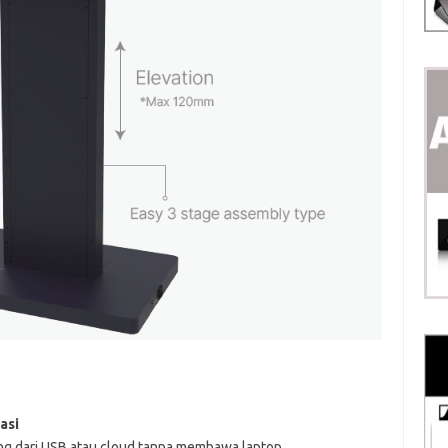
asi
ng dari USB atau cloud tanpa membawa laptop.