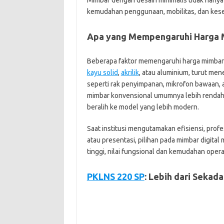
Mimbar dengan desain minimalis tidak hany
kemudahan penggunaan, mobilitas, dan kese
Apa yang Mempengaruhi Harga M
Beberapa faktor memengaruhi harga mimbar pi
kayu solid
,
akrilik
, atau aluminium, turut men
seperti rak penyimpanan, mikrofon bawaan, at
mimbar konvensional umumnya lebih rendah,
beralih ke model yang lebih modern.
Saat institusi mengutamakan efisiensi, prof
atau presentasi, pilihan pada mimbar digita
tinggi, nilai fungsional dan kemudahan oper
PKLNS 220 SP
: Lebih dari Sekada