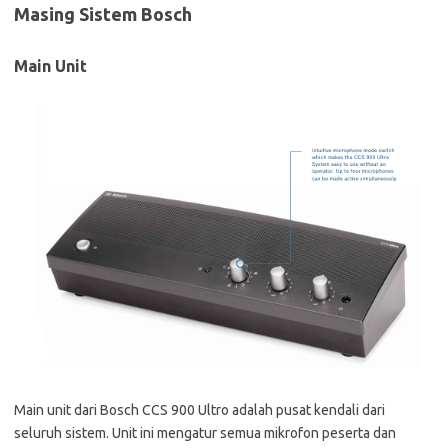
Masing Sistem Bosch
Main Unit
Main unit dari Bosch CCS 900 Ultro adalah pusat kendali dari
seluruh sistem. Unit ini mengatur semua mikrofon peserta dan