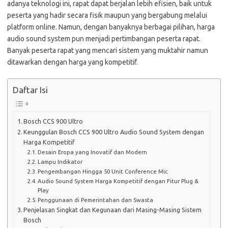
adanya teknologi ini, rapat dapat berjalan lebih efisien, baik untuk
peserta yang hadir secara fisik maupun yang bergabung melalui
platform online. Namun, dengan banyaknya berbagai pilihan, harga
audio sound system pun menjadi pertimbangan peserta rapat.
Banyak peserta rapat yang mencari sistem yang muktahir namun
ditawarkan dengan harga yang kompetitif.
Daftar Isi
Bosch CCS 900 Ultro
Keunggulan Bosch CCS 900 Ultro Audio Sound System dengan
Harga Kompetitif
Desain Eropa yang Inovatif dan Modern
Lampu Indikator
Pengembangan Hingga 50 Unit Conference Mic
Audio Sound System Harga Kompetitif dengan Fitur Plug &
Play
Penggunaan di Pemerintahan dan Swasta
Penjelasan Singkat dan Kegunaan dari Masing-Masing Sistem
Bosch