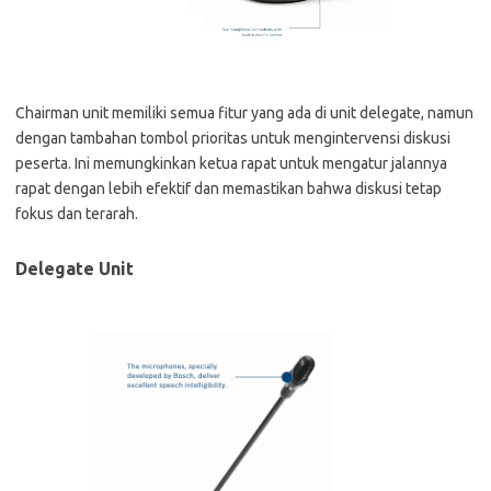
Chairman unit memiliki semua fitur yang ada di unit delegate, namun
dengan tambahan tombol prioritas untuk mengintervensi diskusi
peserta. Ini memungkinkan ketua rapat untuk mengatur jalannya
rapat dengan lebih efektif dan memastikan bahwa diskusi tetap
fokus dan terarah.
Delegate Unit