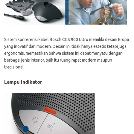
Sistem konferensi kabel Bosch CCS 900 Ultro memiliki desain Eropa
yang inovatif dan modern. Desain ini tidak hanya estetis tetapi juga
ergonomis, memastikan bahwa sistem ini dapat menyatu dengan
berbagai jenis interior, baik itu ruang rapat modern maupun
tradisional.
Lampu Indikator