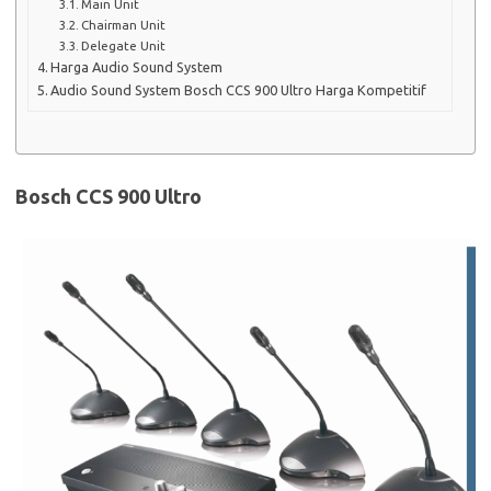
Main Unit
Chairman Unit
Delegate Unit
Harga Audio Sound System
Audio Sound System Bosch CCS 900 Ultro Harga Kompetitif
Bosch CCS 900 Ultro