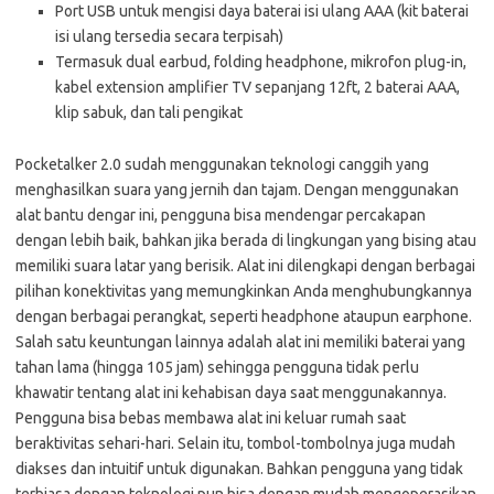
Port USB untuk mengisi daya baterai isi ulang AAA (kit baterai
isi ulang tersedia secara terpisah)
Termasuk dual earbud, folding headphone, mikrofon plug-in,
kabel extension amplifier TV sepanjang 12ft, 2 baterai AAA,
klip sabuk, dan tali pengikat
Pocketalker 2.0 sudah menggunakan teknologi canggih yang
menghasilkan suara yang jernih dan tajam. Dengan menggunakan
alat bantu dengar ini, pengguna bisa mendengar percakapan
dengan lebih baik, bahkan jika berada di lingkungan yang bising atau
memiliki suara latar yang berisik. Alat ini dilengkapi dengan berbagai
pilihan konektivitas yang memungkinkan Anda menghubungkannya
dengan berbagai perangkat, seperti headphone ataupun earphone.
Salah satu keuntungan lainnya adalah alat ini memiliki baterai yang
tahan lama (hingga 105 jam) sehingga pengguna tidak perlu
khawatir tentang alat ini kehabisan daya saat menggunakannya.
Pengguna bisa bebas membawa alat ini keluar rumah saat
beraktivitas sehari-hari. Selain itu, tombol-tombolnya juga mudah
diakses dan intuitif untuk digunakan. Bahkan pengguna yang tidak
terbiasa dengan teknologi pun bisa dengan mudah mengoperasikan