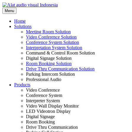
Skip
to
Menu
content
Home
Solutions
Meeting Room Solution
Video Conference Solution
Conference System Solution
Interpretation System Solution
Command & Control Room Solution
Digital Signage Solution
Room Booking Solution
Drive Thru Communication Solution
Parking Intercom Solution
Professional Audio
Products
Video Conference
Conference System
Interpreter System
Video Wall Display Monitor
LED Videotron Display
Digital Signage
Room Booking
Drive Thru Communication