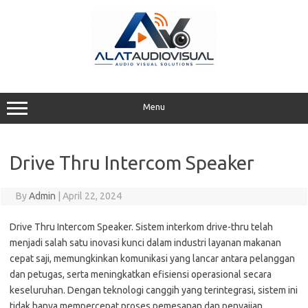
Skip
to
content
Menu
Drive Thru Intercom Speaker
By
Admin
|
April 22, 2024
Drive Thru Intercom Speaker. Sistem interkom drive-thru telah
menjadi salah satu inovasi kunci dalam industri layanan makanan
cepat saji, memungkinkan komunikasi yang lancar antara pelanggan
dan petugas, serta meningkatkan efisiensi operasional secara
keseluruhan. Dengan teknologi canggih yang terintegrasi, sistem ini
tidak hanya mempercepat proses pemesanan dan penyajian