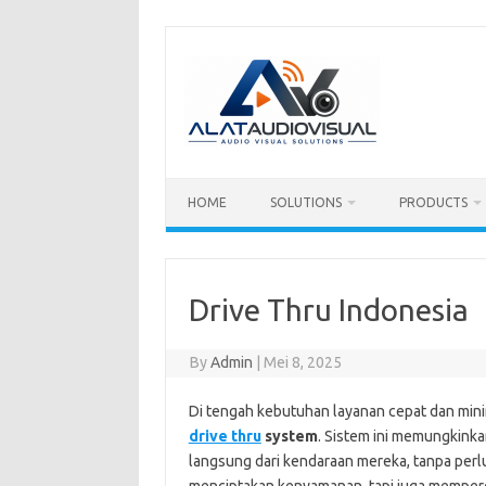
Skip
to
content
HOME
SOLUTIONS
PRODUCTS
Drive Thru Indonesia
By
Admin
|
Mei 8, 2025
Di tengah kebutuhan layanan cepat dan minim
drive thru
system
. Sistem ini memungkin
langsung dari kendaraan mereka, tanpa perl