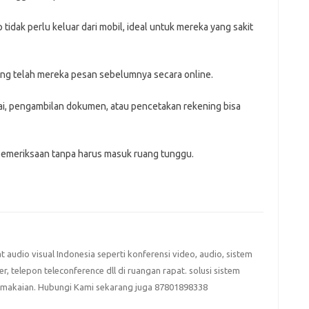
idak perlu keluar dari mobil, ideal untuk mereka yang sakit
ng telah mereka pesan sebelumnya secara online.
nai, pengambilan dokumen, atau pencetakan rekening bisa
l pemeriksaan tanpa harus masuk ruang tunggu.
at audio visual Indonesia seperti konferensi video, audio, sistem
eter, telepon teleconference dll di ruangan rapat. solusi sistem
emakaian. Hubungi Kami sekarang juga 87801898338