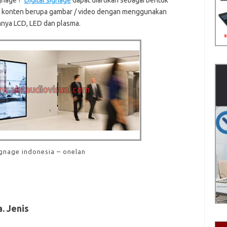
ignage ?
Digital signage
dapat diartikan sebagai bentuk
k konten berupa gambar / video dengan menggunakan
mnya LCD, LED dan plasma.
ignage indonesia – onelan
. Jenis