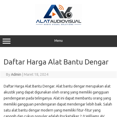
Skip
to
content
Menu
Daftar Harga Alat Bantu Dengar
By
Admin
|
Maret 18, 2024
Daftar Harga Alat Bantu Dengar. Alat bantu dengar merupakan alat
akustik yang dapat digunakan oleh orang yang memiliki gangguan
pendengaran pada telinganya. Alat ini dapat membantu orang yang
memiliki gangguan pendengaran dapat mendengar lebih baik. Salah
satu alat bantu dengar modern yang memiliki fitur-fitur yang
canggih dan cukup populer adalah Pocketalker 2.0 Williams AV.