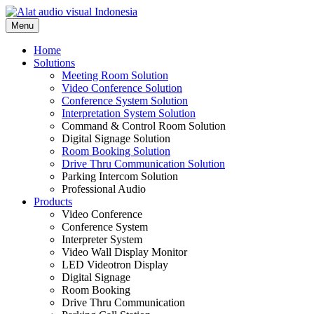
Skip
to
Menu
content
Home
Solutions
Meeting Room Solution
Video Conference Solution
Conference System Solution
Interpretation System Solution
Command & Control Room Solution
Digital Signage Solution
Room Booking Solution
Drive Thru Communication Solution
Parking Intercom Solution
Professional Audio
Products
Video Conference
Conference System
Interpreter System
Video Wall Display Monitor
LED Videotron Display
Digital Signage
Room Booking
Drive Thru Communication