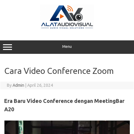
Skip
to
content
Menu
Cara Video Conference Zoom
By
Admin
|
April 26, 2024
Era Baru Video Conference dengan MeetingBar
A20