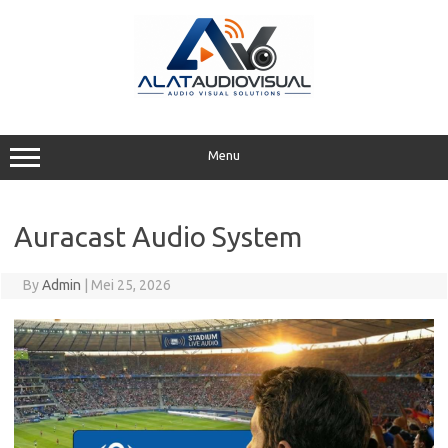
Skip
to
content
Menu
Auracast Audio System
By
Admin
|
Mei 25, 2026