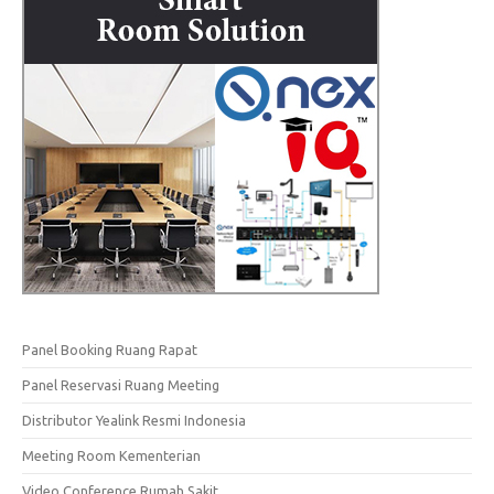
Panel Booking Ruang Rapat
Panel Reservasi Ruang Meeting
Distributor Yealink Resmi Indonesia
Meeting Room Kementerian
Video Conference Rumah Sakit