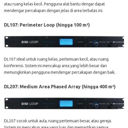
atau ruang kelas kecil. Pengguna alat bantu dengar dapat
mendengar percakapan dengan jelas di area terbatas ini.
DL107: Perimeter Loop (hingga 100 m²)
DL107 ideal untuk ruang kelas, pertemuan kecil, atau ruang
konferensi. Sistem ini mencakup area yang lebih besar dan
memungkinkan pengguna mendengar percakapan dengan baik.
DL207: Medium Area Phased Array (hingga 400 m²)
DL207 cocok untuk aula, ruang pertemuan besar, atau gereja.
Sistem ini mencakup area yang luas dan memastikan semua