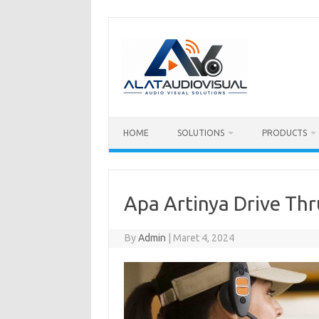
Skip
to
content
HOME
SOLUTIONS
PRODUCTS
Apa Artinya Drive Thr
By
Admin
|
Maret 4, 2024