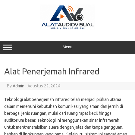
Skip
to
content
Menu
Alat Penerjemah Infrared
By
Admin
|
Agustus 22, 2024
Teknologi alat penerjemah infrared telah menjadi pilihan utama
dalam memenuhi kebutuhan komunikasi yang aman dan jernih di
berbagai jenis ruangan, mulai dari ruang rapat kecil hingga
auditorium besar. Teknologi ini menggunakan sinar inframerah
untuk mentransmisikan suara dengan jelas dan tanpa gangguan,
bahkan di lingkungan yang ramai. Selain itu, sistem ini sangat aman