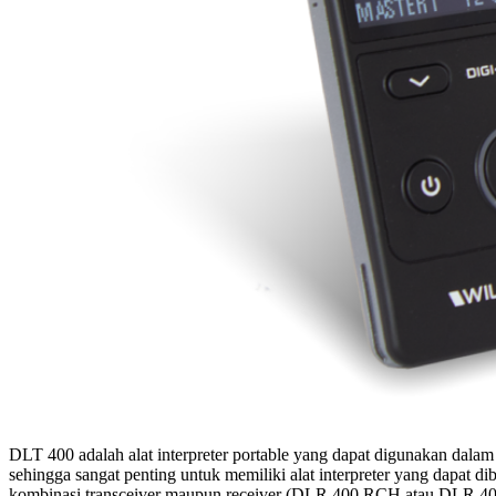
DLT 400 adalah alat interpreter portable yang dapat digunakan dalam
sehingga sangat penting untuk memiliki alat interpreter yang dapa
kombinasi transceiver maupun receiver (DLR 400 RCH atau DLR 4