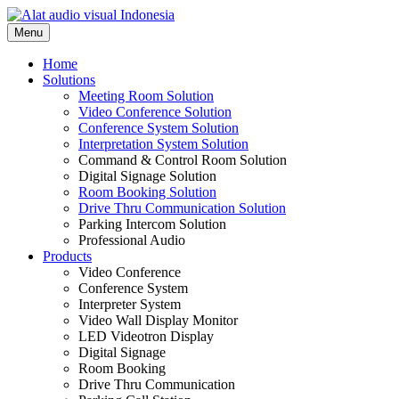
Skip
to
Menu
content
Home
Solutions
Meeting Room Solution
Video Conference Solution
Conference System Solution
Interpretation System Solution
Command & Control Room Solution
Digital Signage Solution
Room Booking Solution
Drive Thru Communication Solution
Parking Intercom Solution
Professional Audio
Products
Video Conference
Conference System
Interpreter System
Video Wall Display Monitor
LED Videotron Display
Digital Signage
Room Booking
Drive Thru Communication