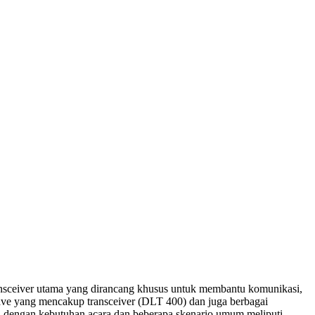
 transceiver utama yang dirancang khusus untuk membantu komunikasi,
Wave yang mencakup transceiver (DLT 400) dan juga berbagai
engan kebutuhan acara dan beberapa skenario umum meliputi