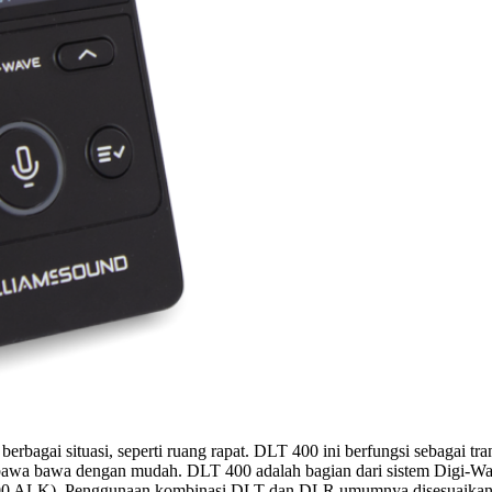
 berbagai situasi, seperti ruang rapat. DLT 400 ini berfungsi sebagai
t dibawa bawa dengan mudah. DLT 400 adalah bagian dari sistem Digi-
00 ALK). Penggunaan kombinasi DLT dan DLR umumnya disesuaikan d