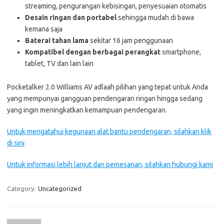
streaming, pengurangan kebisingan, penyesuaian otomatis
Desain ringan dan portabel
sehingga mudah di bawa
kemana saja
Baterai tahan lama
sekitar 16 jam penggunaan
Kompatibel dengan berbagai perangkat
smartphone,
tablet, TV dan lain lain
Pocketalker 2.0 Williams AV adlaah pilihan yang tepat untuk Anda
yang mempunyai gangguan pendengaran ringan hingga sedang
yang ingin meningkatkan kemampuan pendengaran.
Untuk mengatahui kegunaan alat bantu pendengaran, silahkan klik
di sini
Untuk informasi lebih lanjut dan pemesanan, silahkan hubungi kami
Category:
Uncategorized