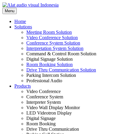
Skip
to
Menu
content
Home
Solutions
Meeting Room Solution
Video Conference Solution
Conference System Solution
Interpretation System Solution
Command & Control Room Solution
Digital Signage Solution
Room Booking Solution
Drive Thru Communication Solution
Parking Intercom Solution
Professional Audio
Products
Video Conference
Conference System
Interpreter System
Video Wall Display Monitor
LED Videotron Display
Digital Signage
Room Booking
Drive Thru Communication