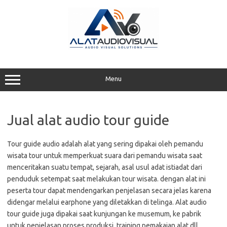
Skip
to
content
Menu
Jual alat audio tour guide
Tour guide audio adalah alat yang sering dipakai oleh pemandu
wisata tour untuk memperkuat suara dari pemandu wisata saat
menceritakan suatu tempat, sejarah, asal usul adat istiadat dari
penduduk setempat saat melakukan tour wisata. dengan alat ini
peserta tour dapat mendengarkan penjelasan secara jelas karena
didengar melalui earphone yang diletakkan di telinga. Alat audio
tour guide juga dipakai saat kunjungan ke musemum, ke pabrik
untuk penjelasan proses produksi, training pemakaian alat dll.