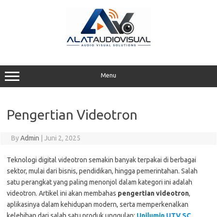
Skip
to
content
Menu
Pengertian Videotron
By
Admin
|
Juni 2, 2025
Teknologi digital videotron semakin banyak terpakai di berbagai
sektor, mulai dari bisnis, pendidikan, hingga pemerintahan. Salah
satu perangkat yang paling menonjol dalam kategori ini adalah
videotron. Artikel ini akan membahas
pengertian videotron
,
aplikasinya dalam kehidupan modern, serta memperkenalkan
kelebihan dari salah satu produk unggulan:
Unilumin UTV SC
.