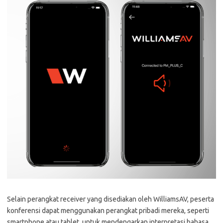
Selain perangkat receiver yang disediakan oleh WilliamsAV, peserta
konferensi dapat menggunakan perangkat pribadi mereka, seperti
smartphone atau tablet, untuk mendengarkan interpretasi bahasa