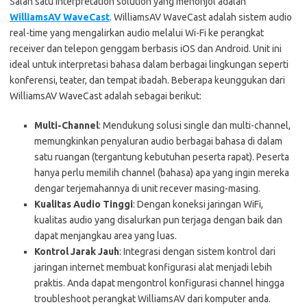
Salah satu interpretation solution yang menonjol adalah
WilliamsAV WaveCast
. WilliamsAV WaveCast adalah sistem audio
real-time yang mengalirkan audio melalui Wi-Fi ke perangkat
receiver dan telepon genggam berbasis iOS dan Android. Unit ini
ideal untuk interpretasi bahasa dalam berbagai lingkungan seperti
konferensi, teater, dan tempat ibadah. Beberapa keunggukan dari
WilliamsAV WaveCast adalah sebagai berikut:
Multi-Channel
: Mendukung solusi single dan multi-channel,
memungkinkan penyaluran audio berbagai bahasa di dalam
satu ruangan (tergantung kebutuhan peserta rapat). Peserta
hanya perlu memilih channel (bahasa) apa yang ingin mereka
dengar terjemahannya di unit recever masing-masing.
Kualitas Audio Tinggi
: Dengan koneksi jaringan WiFi,
kualitas audio yang disalurkan pun terjaga dengan baik dan
dapat menjangkau area yang luas.
Kontrol Jarak Jauh
: Integrasi dengan sistem kontrol dari
jaringan internet membuat konfigurasi alat menjadi lebih
praktis. Anda dapat mengontrol konfigurasi channel hingga
troubleshoot perangkat WilliamsAV dari komputer anda.